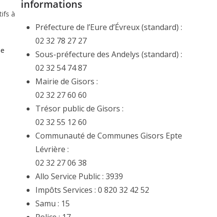
informations
ifs à
Préfecture de l’Eure d’Évreux (standard) :
02 32 78 27 27
le
Sous-préfecture des Andelys (standard) :
02 32 54 74 87
Mairie de Gisors :
02 32 27 60 60
Trésor public de Gisors :
02 32 55 12 60
Communauté de Communes Gisors Epte
Lévrière :
02 32 27 06 38
Allo Service Public : 3939
Impôts Services : 0 820 32 42 52
Samu : 15
Police : 17